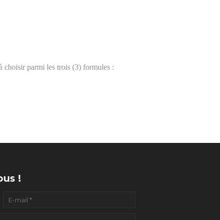
 choisir parmi les trois (3) formules :
us !