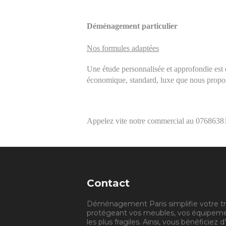
Déménagement particulier
Nos formules adaptées
Une étude personnalisée et approfondie est ef
économique, standard, luxe que nous proposo
Appelez vite notre commercial au
07686381
Contact
Déménagement Paris simplifie votre tr
protégeant vos meubles, vos équipemen
les plus fragiles. Ainsi, vous bénéficiez d