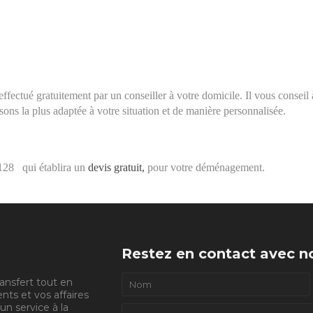
fectué gratuitement par un conseiller à votre domicile. Il vous conseil à
ns la plus adaptée à votre situation et de manière personnalisée.
28 qui établira un
devis gratuit
,
pour votre déménagement.
Restez en contact avec no
ansfert tout en
ts et vos affaires
’un service à la